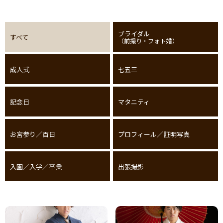
ブライダル
すべて
（前撮り・フォト婚）
成人式
七五三
記念日
マタニティ
お宮参り／百日
プロフィール／証明写真
入園／入学／卒業
出張撮影