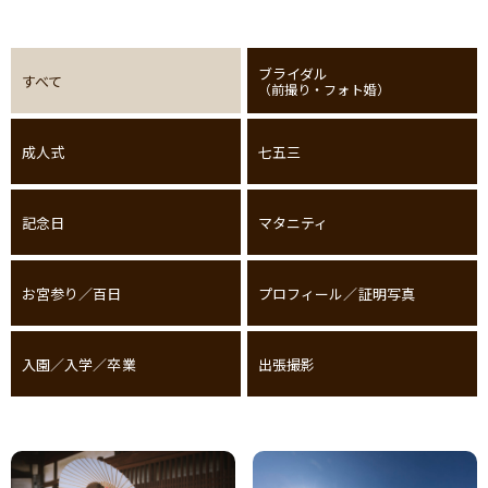
ブライダル
すべて
（前撮り・フォト婚）
成人式
七五三
記念日
マタニティ
お宮参り／百日
プロフィール／証明写真
入園／入学／卒業
出張撮影