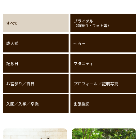
ブライダル
すべて
（前撮り・フォト婚）
成人式
七五三
記念日
マタニティ
お宮参り／百日
プロフィール／証明写真
入園／入学／卒業
出張撮影