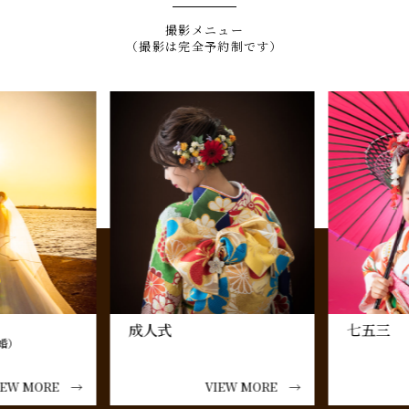
撮影メニュー
（撮影は完全予約制です）
成人式
七五三
婚）
EW MORE →
VIEW MORE →