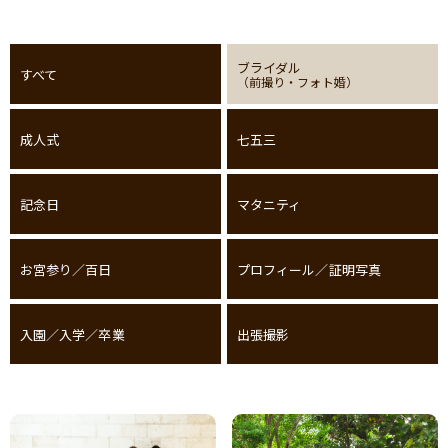
ブライダル
すべて
（前撮り・フォト婚）
成人式
七五三
記念日
マタニティ
お宮参り／百日
プロフィール／証明写真
入園／入学／卒業
出張撮影