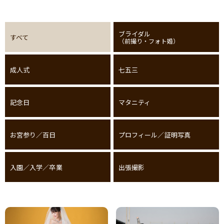
ブライダル
すべて
（前撮り・フォト婚）
成人式
七五三
記念日
マタニティ
お宮参り／百日
プロフィール／証明写真
入園／入学／卒業
出張撮影